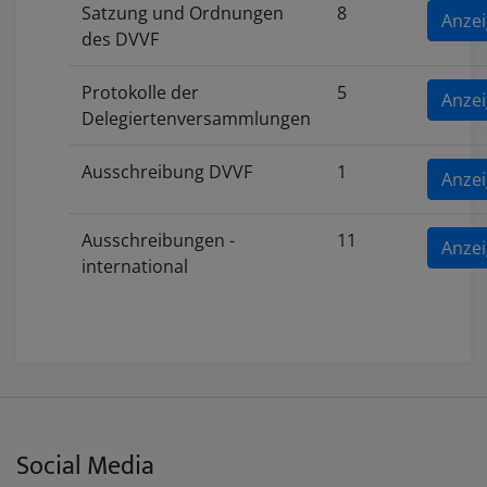
Satzung und Ordnungen
8
Anze
des DVVF
Protokolle der
5
Anze
Delegiertenversammlungen
Ausschreibung DVVF
1
Anze
Ausschreibungen -
11
Anze
international
Social Media