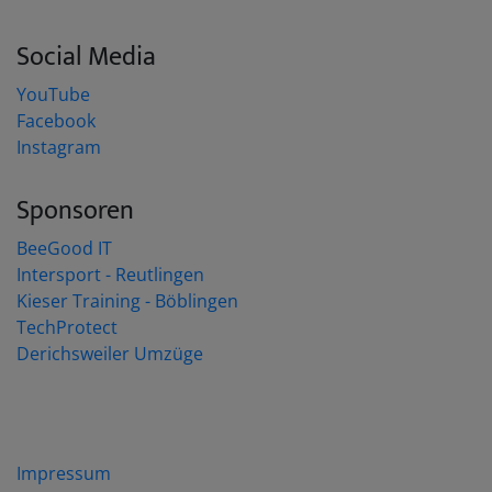
Dietmar 2. Platz Nhat Nguyet Dai
Dao Phap
Social Media
Die Meisterschaft bei der SG Nied
YouTube
Frankfurt Main war wie schon im Vorjahr
Facebook
sehr gut organisiert, das Frankfurter
Instagram
Organisationsteam hatte an alles gedacht.
Sponsoren
Am nächsten Tag haben alle mit viel Spaß
am ersten Freikampf-Lehrgang des
BeeGood IT
Verbandes teilgenommen. Dinh-Du und
Intersport - Reutlingen
Vincent leiteten diesen Lehrgang, in dem
Kieser Training - Böblingen
es vor allem um die Wertung bei
TechProtect
Wettkämpfen ging. Die Teilnehmer
Derichsweiler Umzüge
konnten selbst (mit Schutzausrüstung)
kämpfen und sich auch als Punktrichter
und Mattenleiter versuchen.
Impressum