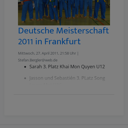
Deutsche Meisterschaft
2011 in Frankfurt
Mittwoch, 27. April 2011, 21:58 Uhr |
Stefan.Bergler@web.de
Sarah 3. Platz Khai Mon Quyen U12
Jasson und Sebastién 3. PLatz Song
Luyen Mot U16
Sergej 3. Platz Long Ho Quyen
Männer
Dietmar und Stefan 3. Platz Song
Luyen Kiem,