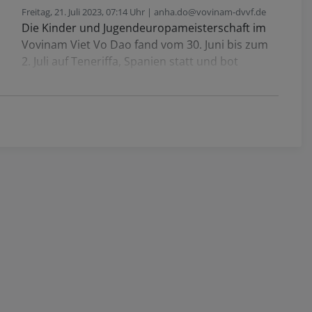
Freitag, 21. Juli 2023, 07:14 Uhr | anha.do@vovinam-dvvf.de
Die Kinder und Jugendeuropameisterschaft im
Vovinam Viet Vo Dao fand vom 30. Juni bis zum
2. Juli auf Teneriffa, Spanien statt und bot
spannende Wettkämpfe sowie eine
umfassende Vorbereitung auf höchstem
Niveau.
Vor der Meisterschaft kamen die Trainer und
Meister aus ganz Europa zu einem
internationalen Seminar zusammen, um ihre
Kenntnisse und Erfahrungen auszutauschen.
Dieses Seminar bot ihnen die Möglichkeit,
neue Techniken zu erlernen, ihre
Unterrichtsmethoden zu verbessern und ihre
Fähigkeiten als Ausbilder weiterzuentwickeln.
Die Meisterschaft selbst wurde von Teams aus
verschiedenen europäischen Ländern geprägt.