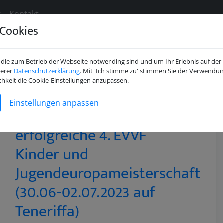
s
Kontakt
Cookies
die zum Betrieb der Webseite notwending sind und um Ihr Erlebnis auf der
serer
Datenschutzerklärung
. Mit 'Ich stimme zu' stimmen Sie der Verwendun
en beim DVVF e.V.
chkeit die Cookie-Einstellungen anzupassen.
Einstellungen anpassen
Bericht über eine
erfolgreiche 4. EVVF
Kinder und
Jugendeuropameisterschaft
(30.06-02.07.2023 auf
Teneriffa)