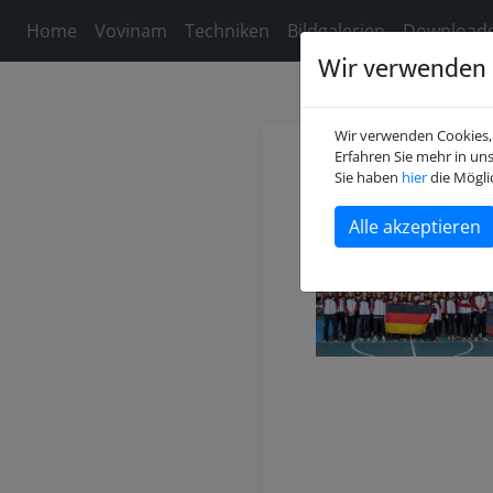
Home
Vovinam
Techniken
Bildgalerien
Download
Wir verwenden 
Wir verwenden Cookies, 
Erfahren Sie mehr in un
Willkomm
Sie haben
hier
die Mögli