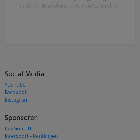
nach der Begrüßung durch die Gastgeber
direkt mit der Gelbgurtprüfung an. Dabei
war aus jedem Gürtelbereich von Hoang-
Dai bis Hoang Dai Tam mindestens ein
Prüfling vertreten. Die acht Prüflinge
zeigten nacheinander Teile ihrer Prüfung
der Prüfungskommission, der dieses Mal
die
Meister Son, Dietmar und Chieu
(Vorsitz) angehörten. Bevor es dann zur
Social Media
Mittagspause und entsprechend zum
Ende der Prüfung kam, gaben die Meister
YouTube
ihr Feedback an die Prüflinge und
Facebook
appellierten an die Prüflinge, sich der
Instagram
Verantwortung als Trainer bewusst zu
stellen und stets weiterhin an der
Sponsoren
Ausführung der Techniken zu arbeiten.
BeeGood IT
Die Gio-To Zeremonie wurde nach der
Intersport - Reutlingen
Mittagspause in Anwesenheit von