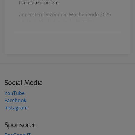
Hallo zusammen,
am ersten Dezember-Wochenende 2025
findet in Bischofsgrün beim BLSV
Sportcamp Nordbayern ein
Trainingswochenende mit Prüfung im
Gelbgurtbereich statt.
Am Freitag findet neben der Anreise und
einem gemeinsamen Abendessen der
erste Prüfungsteil (Theorie) und Spiele
statt. Am Samstag findet der neben der
Social Media
praktischen Prüfung dann zwei
Lehrgangsteile und Spiele statt, während
YouTube
es am Sonntag dann nach einer
Facebook
Trainingseinheit nach dem Mittagessen
Instagram
dann wieder nach Hause geht.
Sponsoren
Die Ausschreibung ihr im
Downloadbereich
. Anmelden könnt ihr