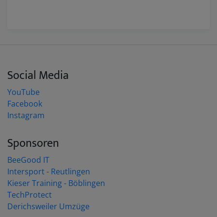
Vovinam-Verbands statt. Die
Veranstaltung brachte insgesamt 250
Delegierte aus acht Ländern zusammen,
darunter Offizielle, Trainer, Kampfrichter
und Athleten. In 46 Wettkämpfen, davon
30 Technik- und 16 Kampfdisziplinen,
Social Media
traten die Athletinnen und Athleten in den
Altersgruppen Junioren und Erwachsene
YouTube
gegeneinander an.
Facebook
Erfolgreiche Bilanz des
Instagram
deutschen Teams
Sponsoren
Das deutsche Team konnte sich im
BeeGood IT
Juniorenbereich zwei Gold-, eine Silber-
Intersport - Reutlingen
und drei Bronzemedaillen sichern. Bei den
Kieser Training - Böblingen
Erwachsenen erreichten unsere Athleten
TechProtect
drei Gold-, drei Silber- und drei
Derichsweiler Umzüge
Bronzemedaillen. Mit dieser