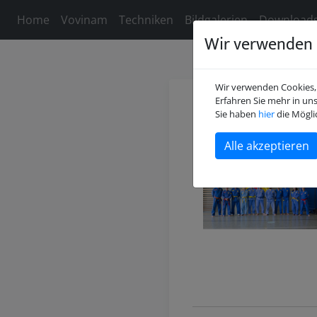
Home
Vovinam
Techniken
Bildgalerien
Download
Wir verwenden 
Wir verwenden Cookies, 
Erfahren Sie mehr in un
Willkomm
Sie haben
hier
die Mögli