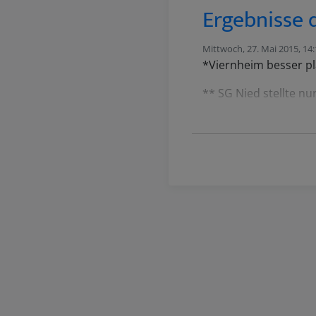
Ergebnisse 
Mittwoch, 27. Mai 2015, 14
*Viernheim besser pla
** SG Nied stellte nu
Deutsche Ju
Gruppe 1:
Nhap Mon Quyen:
1. Viet Trang N.(Vie
2. Davy Long L. (TSG