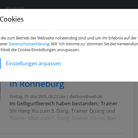
s
Kontakt
Cookies
die zum Betrieb der Webseite notwending sind und um Ihr Erlebnis auf der
serer
Datenschutzerklärung
. Mit 'Ich stimme zu' stimmen Sie der Verwendun
en beim DVVF e.V.
chkeit die Cookie-Einstellungen anzupassen.
Einstellungen anpassen
Gio-To-Wochenende 2015
in Ronneburg
Freitag, 15. Mai 2015, 08:23 Uhr | dwthom@web.de
Im Gelbgurtbereich haben bestanden:: Trainer
Shi Heng Xiu zum 3. Dang. Trainer Quang und
Trainer Nhat zum 1. Dang. Trainer Daniel, Bao
Dan, Hamid und Nawid zum Gelbgurt