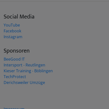
Im Laufe des Freitagabend trafen
nacheinander die teilnehmenden Vereine
ein und nach dem Abendessen fand eine
Social Media
außerordentliche Vorstandssitzung statt
YouTube
(Protokoll hier zu lesen, wenn online)
Facebook
sowie parallel hierzu der schriftliche
Instagram
Theorieteil für die Gelbgurtprüfung.
Am Samstag ging es nach dem Frühstück
Sponsoren
um 9 Uhr auf die Matte und die 18
Prüflinge aus den Vereinen Langenhagen,
BeeGood IT
Frankfurt-Nied, Frankfurt-Nordwest,
Intersport - Reutlingen
Gültlingen und München legten los. Die
Kieser Training - Böblingen
Prüfungskommission, bestehend aus den
TechProtect
Meistern Florin, Chieu und Dietmar sowie
Derichsweiler Umzüge
Trainer Quynh teilte sich dabei auf 2
Felder auf, um die schiere Masse an
Prüflingen rechtzeitig bis zum Mittagessen
bewältigen zu können. Für alle weiteren