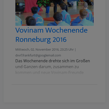
Vovinam Wochenende
Ronneburg 2016
Mittwoch, 02. November 2016, 23:25 Uhr |
dvvf.frankfurt@googlemail.com
Das Wochenende drehte sich im Großen
und Ganzen darum, zusammen zu
kommen und neue Vovinam-Freunde
kennen zu lernen und alte Freunde wieder
zu sehen. Als Dreh- und Angelpunkt diente
die zentrale Gelbgurtprüfung des DVVF
sowie ein Vovinam-Seminar mit Meister
Florin.