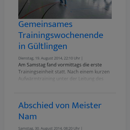
Gemeinsames
Trainingswochenende
in Gültlingen
Dienstag, 19. August 2014, 22:10 Uhr |
Am Samstag fand vormittags die erste
Trainingseinheit statt. Nach einem kurzen
Aufwärmtraining unter der Leitung des
Genfer Trainers Gael konnten sich alle frei
einem Meister zuordnen und unter
diesem trainieren. Angeboten wurden
Abschied von Meister
unter anderem Fächer-Techniken,
Nam
Doppelmesser, Freikampf als auch
Kurzstock.
Samstag, 30. August 2014, 08:20 Uhr |