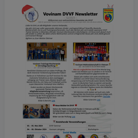
Ländern teilgenommen. Während der
einwöchigen Veranstaltung konnten die
angetretenen Länder insgesamt 44
Medaillensätze sowohl in den Technik- als
auch in den Kampfdisziplinen gewinnen.
Die Weltmeisterschaft bot internationalen
Wettkämpfern die Möglichkeit alte
Freunde wiederzusehen sowie neue Top-
Athleten kennenzulernen, Erfahrungen
auszutauschen und einen tollen Einblick in
das Land und die Kultur von Vietnam -
dem Heimatland des Vovinams - zu
bekommen.
Für den deutschen Kader traten dieses
Jahr nach 2 verpassten
Weltmeisterschaften in 2017 und 2019
wieder 6 entschlossene Athleten aus den
Vereinen in Frankfurt und Viernheim an.