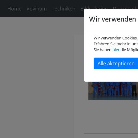
Home
Vovinam
Techniken
Bildgalerien
Download
Wir verwenden 
Wir verwenden Cookies, 
Erfahren Sie mehr in un
Willkomm
Sie haben
hier
die Mögli