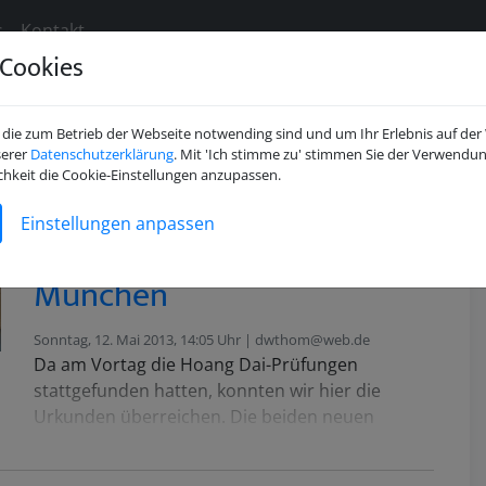
s
Kontakt
Cookies
die zum Betrieb der Webseite notwending sind und um Ihr Erlebnis auf der
serer
Datenschutzerklärung
. Mit 'Ich stimme zu' stimmen Sie der Verwendun
en beim DVVF e.V.
chkeit die Cookie-Einstellungen anzupassen.
Einstellungen anpassen
Gio-to-Fest 2013 in
München
Sonntag, 12. Mai 2013, 14:05 Uhr | dwthom@web.de
Da am Vortag die Hoang Dai-Prüfungen
stattgefunden hatten, konnten wir hier die
Urkunden überreichen. Die beiden neuen
Trainer mit dem besten Ergebnis, An-Ha und
Minh, bekamen den Gelbgurt umgebunden,