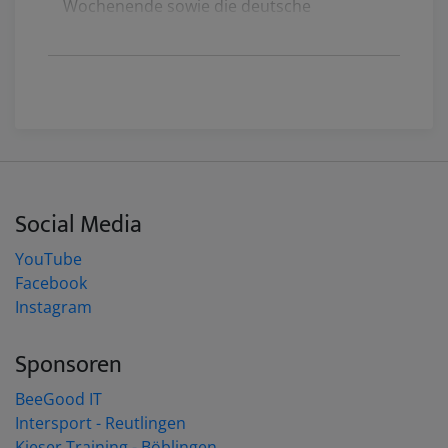
Wochenende sowie die deutsche
Meisterschaft stehen im Sportcamp
Nordbayern Bischofsgrün an!
Zeigt euer Können gegeneinander und
freut euch auf ein Trainings Wochenende
miteinander. 31.03 bis 02.04 in
Bischofsgrün.
Nähere Informationen findet ihr in der
Social Media
Ausschreibung findet ihr im
Download
Bereich
, auch die Wettkampfkategorien
YouTube
werden hier aufgelistet.
Facebook
Instagram
Gruppenleiter, bleibt dran für weitere
Informationen! Viele Grüße und Nghiem
Sponsoren
Le, Omai (Pressereferentin)
BeeGood IT
Intersport - Reutlingen
Kieser Training - Böblingen