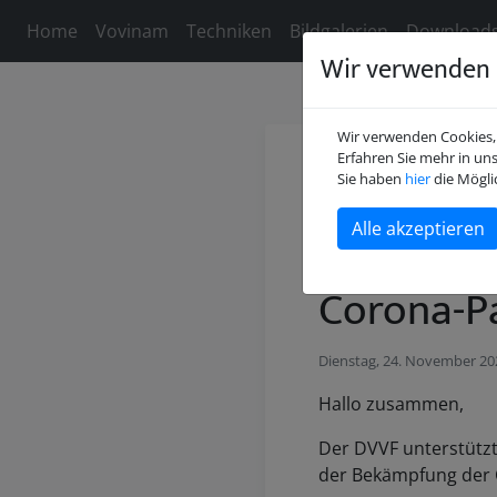
Home
Vovinam
Techniken
Bildgalerien
Download
Wir verwenden 
Wir verwenden Cookies, 
Erfahren Sie mehr in un
DOSB Appe
Sie haben
hier
die Mögli
Sport - T
Corona-P
Dienstag, 24. November 20
Hallo zusammen,
Der DVVF unterstützt 
der Bekämpfung der 