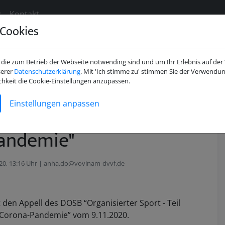
s
Kontakt
Cookies
die zum Betrieb der Webseite notwending sind und um Ihr Erlebnis auf der
serer
Datenschutzerklärung
. Mit 'Ich stimme zu' stimmen Sie der Verwendun
ll "Organisierter
chkeit die Cookie-Einstellungen anzupassen.
Einstellungen anpassen
eil der Bekämpfung der
andemie"
20, 13:16 Uhr | anha.do@vovinam-dvvf.de
den Appell des DOSB “Organisierter Sport - Teil
Corona-Pandemie” vom 9.11.2020.