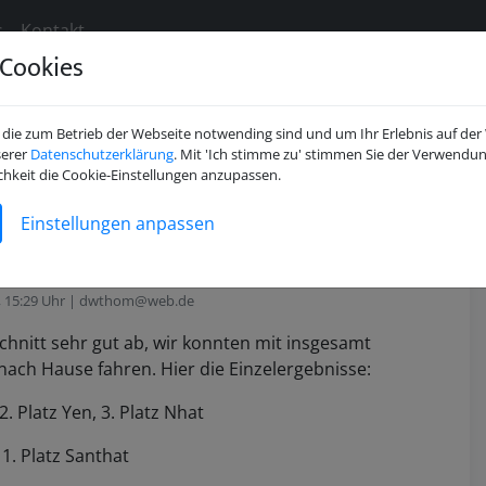
s
Kontakt
Cookies
die zum Betrieb der Webseite notwending sind und um Ihr Erlebnis auf der
serer
Datenschutzerklärung
. Mit 'Ich stimme zu' stimmen Sie der Verwendun
st und Wettkampf in
chkeit die Cookie-Einstellungen anzupassen.
Einstellungen anpassen
urg 2005
1, 15:29 Uhr | dwthom@web.de
hnitt sehr gut ab, wir konnten mit insgesamt
nach Hause fahren. Hier die Einzelergebnisse:
. Platz Yen, 3. Platz Nhat
1. Platz Santhat