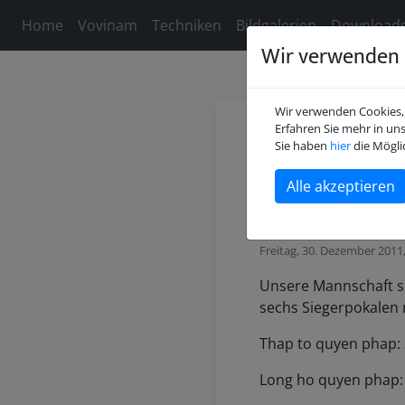
Home
Vovinam
Techniken
Bildgalerien
Download
Wir verwenden 
Wir verwenden Cookies, 
Erfahren Sie mehr in un
Gio-To-Fe
Sie haben
hier
die Mögli
Bad Homb
Freitag, 30. Dezember 201
Unsere Mannschaft sc
sechs Siegerpokalen 
Thap to quyen phap: 2
Long ho quyen phap: 