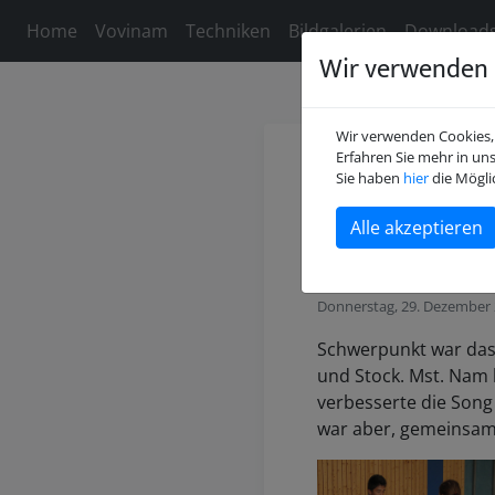
Home
Vovinam
Techniken
Bildgalerien
Download
Wir verwenden 
Wir verwenden Cookies, 
Erfahren Sie mehr in un
Technikl
Sie haben
hier
die Mögli
Gelbgurt
Donnerstag, 29. Dezember
Schwerpunkt war da
und Stock. Mst. Nam 
verbesserte die Song
war aber, gemeinsam 