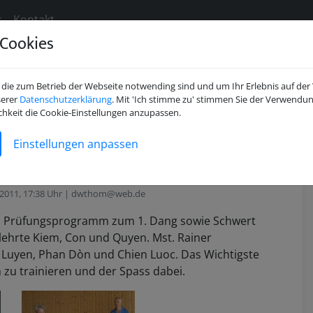
s
Kontakt
Cookies
die zum Betrieb der Webseite notwending sind und um Ihr Erlebnis auf der
serer
Datenschutzerklärung
. Mit 'Ich stimme zu' stimmen Sie der Verwendun
ehrgang der
chkeit die Cookie-Einstellungen anzupassen.
Einstellungen anpassen
stufe in Deckenpfronn
 2011, 17:38 Uhr | dwthom@web.de
s Prüfungsprogramm zum 1. Dang sowie Schwert
lehrte Kiem, Con und Quyen. Mst. Rainer
 Luyen, Phan Dòn und Chien Luoc. Das Wichtigste
zu trainieren und der Spass dabei.