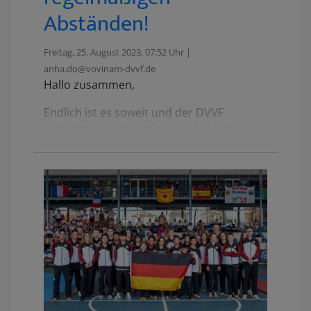
Abständen!
Freitag, 25. August 2023, 07:52 Uhr |
anha.do@vovinam-dvvf.de
Hallo zusammen,
Endlich ist es soweit und der DVVF
versorgt euch nun mit den neuesten
Nachrichten in einem regelmäßigen
Newsletter.
Diesen ersten Newsletter wollen wir
nutzen, um unseren Verband vorzustellen
sowie vergangene und bevorstehende
Termine hervorzuheben.
Ab jetzt erhaltet ihr in regelmäßigen
Abständen interessante Einblicke in
unsere Vereine, erhascht einen Blick